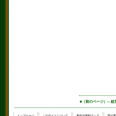
■（前のページ）‹‹ 
トップページ
このサイトについて
車中泊便利グッズ
我が家