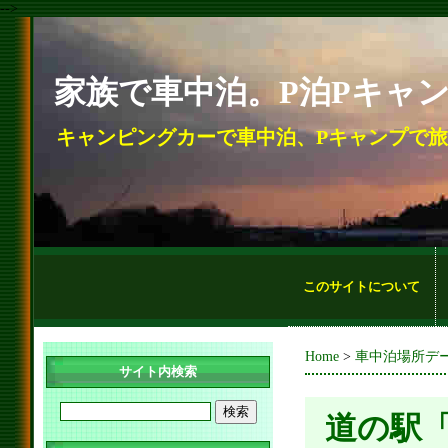
-->
家族で車中泊。P泊Pキャ
キャンピングカーで車中泊、Pキャンプで
このサイトについて
Home
>
車中泊場所デ
サイト内検索
道の駅「