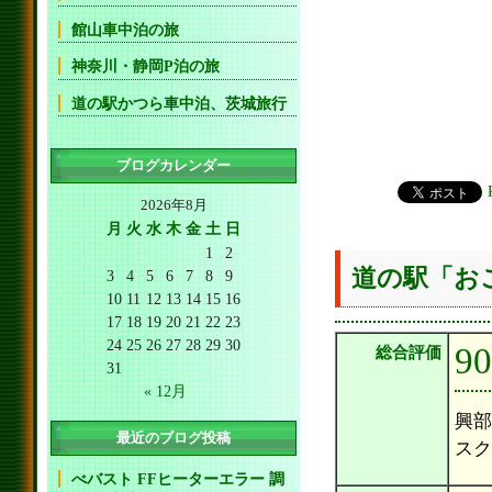
館山車中泊の旅
神奈川・静岡P泊の旅
道の駅かつら車中泊、茨城旅行
ブログカレンダー
2026年8月
月
火
水
木
金
土
日
1
2
道の駅「お
3
4
5
6
7
8
9
10
11
12
13
14
15
16
17
18
19
20
21
22
23
24
25
26
27
28
29
30
9
総合評価
31
« 12月
興部
最近のブログ投稿
スク
べバスト FFヒーターエラー 調