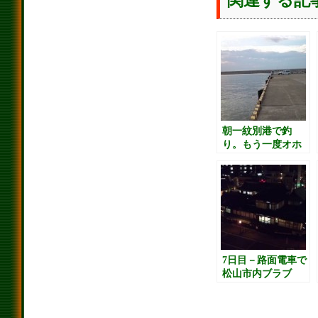
関連する記
朝一紋別港で釣
り。もう一度オホ
ーツク流氷公園に
いってがっつり遊
ばせてあげる。道
の駅「おこっ
ぺ」。日の出岬展
望台ラ・ルーナ、
道の駅「おう
む」、道の駅「マ
7日目－路面電車で
リーンアイランド
松山市内ブラブ
岡島」枝幸港の公
ラ、居酒屋！－四
園駐車場泊。
国キャンピングカ
ー旅