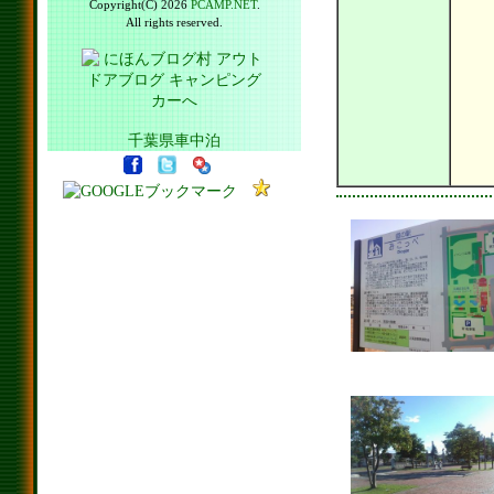
Copyright(C) 2026
PCAMP.NET
.
All rights reserved.
千葉県車中泊