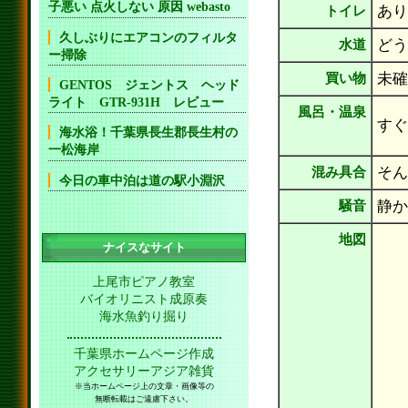
子悪い 点火しない 原因 webasto
あり
トイレ
久しぶりにエアコンのフィルタ
どう
水道
ー掃除
未確
買い物
GENTOS ジェントス ヘッド
ライト GTR-931H レビュー
風呂・温泉
すぐ
海水浴！千葉県長生郡長生村の
一松海岸
そん
混み具合
今日の車中泊は道の駅小淵沢
静か
騒音
地図
ナイスなサイト
上尾市ピアノ教室
バイオリニスト成原奏
海水魚釣り掘り
千葉県ホームページ作成
アクセサリーアジア雑貨
※当ホームページ上の文章・画像等の
無断転載はご遠慮下さい。