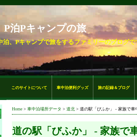
。P泊Pキャンプの旅
中泊、Pキャンプで旅をするファミリーのブログで
このサイトについて
車中泊便利グッズ
旅の記録＆ブログ
Home
>
車中泊場所データ
>
道北
> 道の駅「びふか」 - 家族で
道の駅「びふか」 - 家族で