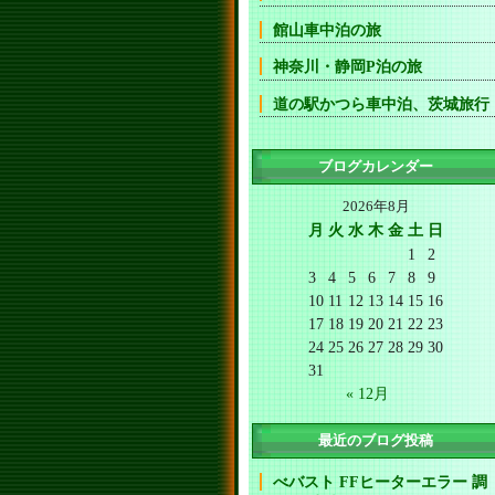
館山車中泊の旅
神奈川・静岡P泊の旅
道の駅かつら車中泊、茨城旅行
ブログカレンダー
2026年8月
月
火
水
木
金
土
日
1
2
3
4
5
6
7
8
9
10
11
12
13
14
15
16
17
18
19
20
21
22
23
24
25
26
27
28
29
30
31
« 12月
最近のブログ投稿
べバスト FFヒーターエラー 調