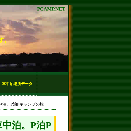
PCAMP.NET
す。
車中泊場所データ
車中泊。P泊Pキャンプの旅
車中泊。P泊P