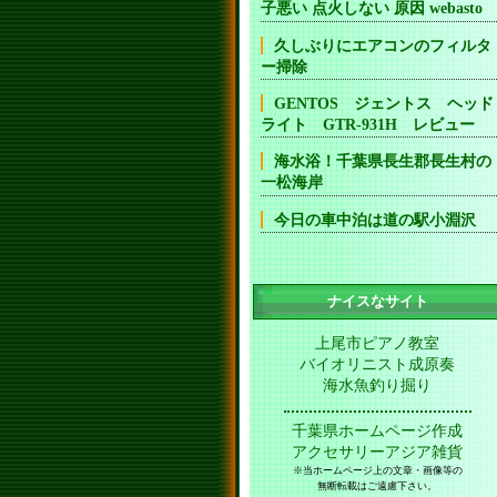
子悪い 点火しない 原因 webasto
久しぶりにエアコンのフィルタ
ー掃除
GENTOS ジェントス ヘッド
ライト GTR-931H レビュー
海水浴！千葉県長生郡長生村の
一松海岸
今日の車中泊は道の駅小淵沢
ナイスなサイト
上尾市ピアノ教室
バイオリニスト成原奏
海水魚釣り掘り
千葉県ホームページ作成
アクセサリーアジア雑貨
※当ホームページ上の文章・画像等の
無断転載はご遠慮下さい。