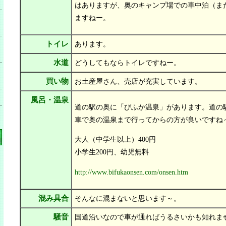
はありますが、奥のキャンプ場での車中泊（ま
ますねー。
トイレ
あります。
水道
どうしてもならトイレですねー。
買い物
お土産屋さん、売店が充実しています。
風呂・温泉
道の駅の奥に「びふか温泉」があります。道の
車で奥の温泉まで行ってからの方が良いですね
大人（中学生以上）400円
小学生200円、幼児無料
http://www.bifukaonsen.com/onsen.htm
混み具合
そんなに混まないと思います～。
騒音
国道沿いなので車が通ればうるさいかも知れま