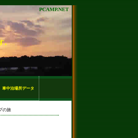
PCAMP.NET
す。
車中泊場所データ
ンプの旅