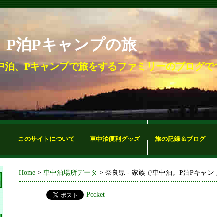
。P泊Pキャンプの旅
中泊、Pキャンプで旅をするファミリーのブログで
このサイトについて
車中泊便利グッズ
旅の記録＆ブログ
Home
>
車中泊場所データ
> 奈良県 - 家族で車中泊。P泊Pキャ
Pocket