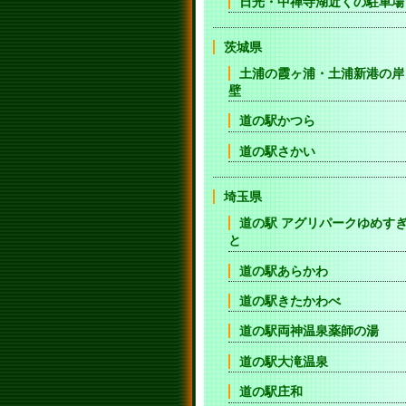
日光・中禅寺湖近くの駐車場
茨城県
土浦の霞ヶ浦・土浦新港の岸
壁
道の駅かつら
道の駅さかい
埼玉県
道の駅 アグリパークゆめす
と
道の駅あらかわ
道の駅きたかわべ
道の駅両神温泉薬師の湯
道の駅大滝温泉
道の駅庄和