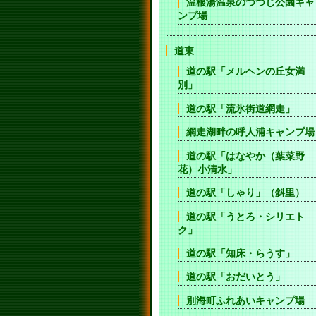
温根湯温泉のつつじ公園キャ
ンプ場
道東
道の駅「メルヘンの丘女満
別」
道の駅「流氷街道網走」
網走湖畔の呼人浦キャンプ場
道の駅「はなやか（葉菜野
花）小清水」
道の駅「しゃり」（斜里）
道の駅「うとろ・シリエト
ク」
道の駅「知床・らうす」
道の駅「おだいとう」
別海町ふれあいキャンプ場