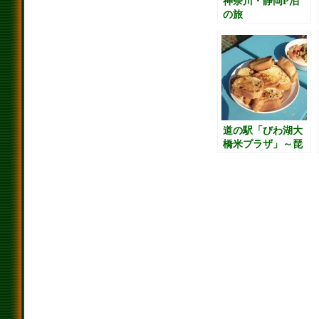
神奈川・静岡P泊
の旅
道の駅「びわ湖大
橋米プラザ」～琵
琶湖西岸をブラブ
ラ