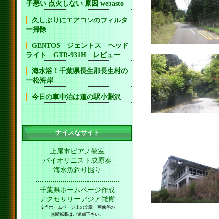
子悪い 点火しない 原因 webasto
久しぶりにエアコンのフィルタ
ー掃除
GENTOS ジェントス ヘッド
ライト GTR-931H レビュー
海水浴！千葉県長生郡長生村の
一松海岸
今日の車中泊は道の駅小淵沢
ナイスなサイト
上尾市ピアノ教室
バイオリニスト成原奏
海水魚釣り掘り
千葉県ホームページ作成
アクセサリーアジア雑貨
※当ホームページ上の文章・画像等の
無断転載はご遠慮下さい。