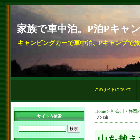
-->
家族で車中泊。P泊Pキャ
キャンピングカーで車中泊、Pキャンプで
このサイトについて
Home
>
神奈川・静岡
サイト内検索
プの旅
山を越え