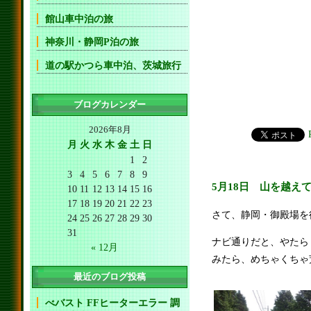
館山車中泊の旅
神奈川・静岡P泊の旅
道の駅かつら車中泊、茨城旅行
ブログカレンダー
2026年8月
月
火
水
木
金
土
日
1
2
3
4
5
6
7
8
9
5月18日 山を越え
10
11
12
13
14
15
16
17
18
19
20
21
22
23
さて、静岡・御殿場を
24
25
26
27
28
29
30
31
ナビ通りだと、やたら
« 12月
みたら、めちゃくちゃ
最近のブログ投稿
べバスト FFヒーターエラー 調