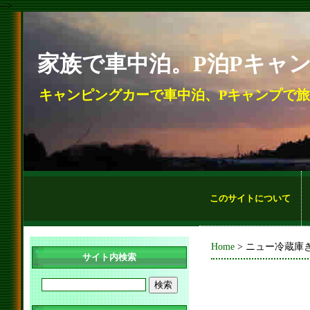
-->
家族で車中泊。P泊Pキャ
キャンピングカーで車中泊、Pキャンプで
このサイトについて
Home
> ニュー冷蔵庫き
サイト内検索