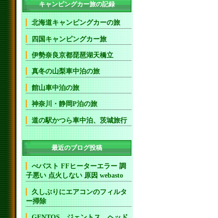
キャンピングカー旅の記録
北海道キャンピングカーの旅
四国キャンピングカー旅
伊勢奈良京都琵琶湖天橋立
真冬の山梨車中泊の旅
館山車中泊の旅
神奈川・静岡P泊の旅
道の駅かつら車中泊、茨城旅行
最近のブログ投稿
べバスト FFヒーターエラー 調
子悪い 点火しない 原因 webasto
久しぶりにエアコンのフィルタ
ー掃除
GENTOS ジェントス ヘッド