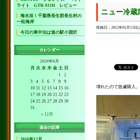
ライト GTR-931H レビュー
ニュー冷蔵
海水浴！千葉県長生郡長生村の
一松海岸
投稿日：2012年02月13日(
今日の車中泊は道の駅小淵沢
カレンダー
2026年8月
月
火
水
木
金
土
日
1
2
3
4
5
6
7
8
9
壊れたので急遽購入。
10
11
12
13
14
15
16
17
18
19
20
21
22
23
24
25
26
27
28
29
30
31
« 12月
過去の記事
2016年12月