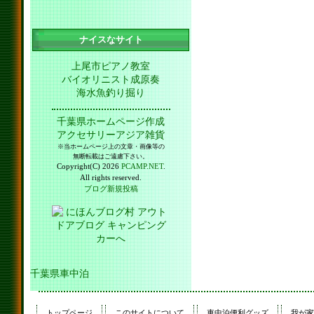
ナイスなサイト
上尾市ピアノ教室
バイオリニスト成原奏
海水魚釣り掘り
千葉県ホームページ作成
アクセサリーアジア雑貨
※当ホームページ上の文章・画像等の
無断転載はご遠慮下さい。
Copyright(C) 2026
PCAMP.NET
.
All rights reserved.
ブログ新規投稿
千葉県車中泊
トップページ
このサイトについて
車中泊便利グッズ
我が家