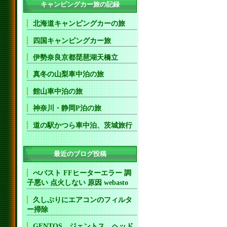
キャンピングカー旅の記録
北海道キャンピングカーの旅
四国キャンピングカー旅
伊勢奈良京都琵琶湖天橋立
真冬の山梨車中泊の旅
館山車中泊の旅
神奈川・静岡P泊の旅
道の駅かつら車中泊、茨城旅行
最近のブログ投稿
べバスト FFヒーターエラー 調
子悪い 点火しない 原因 webasto
久しぶりにエアコンのフィルタ
ー掃除
GENTOS ジェントス ヘッド