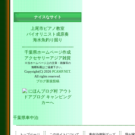
ナイスなサイト
上尾市ピアノ教室
バイオリニスト成原奏
海水魚釣り掘り
千葉県ホームページ作成
アクセサリーアジア雑貨
※当ホームページ上の文章・画像等の
無断転載はご遠慮下さい。
Copyright(C) 2026
PCAMP.NET
.
All rights reserved.
ブログ新規投稿
千葉県車中泊
トップページ
このサイトについて
車中泊便利グッズ
我が家