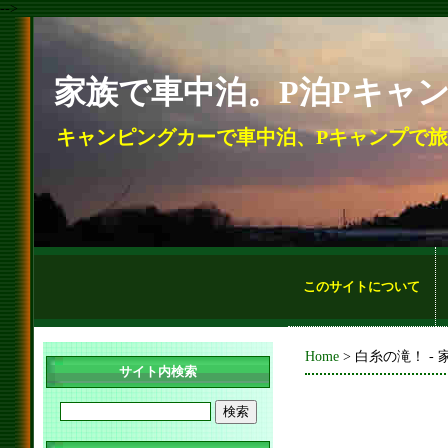
-->
家族で車中泊。P泊Pキャ
キャンピングカーで車中泊、Pキャンプで
このサイトについて
Home
> 白糸の滝！ -
サイト内検索