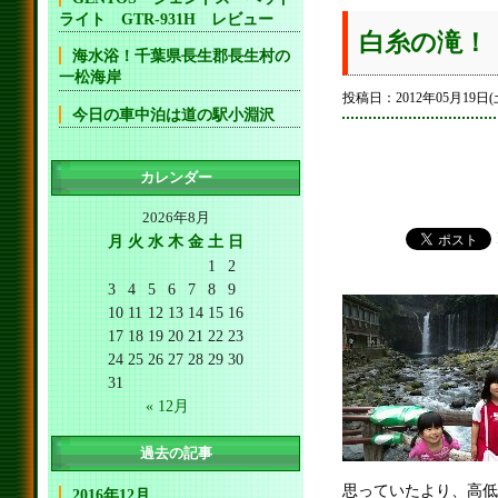
ライト GTR-931H レビュー
白糸の滝！
海水浴！千葉県長生郡長生村の
一松海岸
投稿日：2012年05月19日(
今日の車中泊は道の駅小淵沢
カレンダー
2026年8月
月
火
水
木
金
土
日
1
2
3
4
5
6
7
8
9
10
11
12
13
14
15
16
17
18
19
20
21
22
23
24
25
26
27
28
29
30
31
« 12月
過去の記事
思っていたより、高低
2016年12月