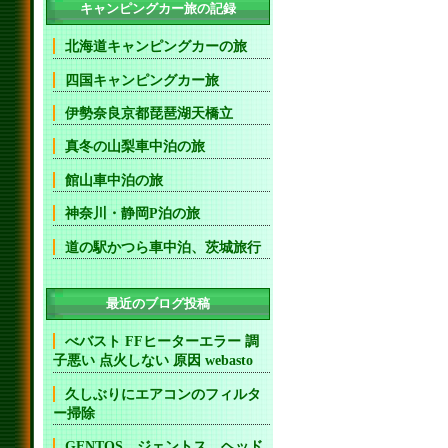
キャンピングカー旅の記録
北海道キャンピングカーの旅
四国キャンピングカー旅
伊勢奈良京都琵琶湖天橋立
真冬の山梨車中泊の旅
館山車中泊の旅
神奈川・静岡P泊の旅
道の駅かつら車中泊、茨城旅行
最近のブログ投稿
べバスト FFヒーターエラー 調
子悪い 点火しない 原因 webasto
久しぶりにエアコンのフィルタ
ー掃除
GENTOS ジェントス ヘッド