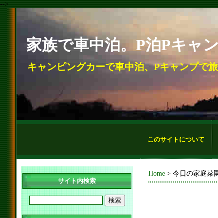
-->
家族で車中泊。P泊Pキャ
キャンピングカーで車中泊、Pキャンプで
このサイトについて
Home
> 今日の家庭菜
サイト内検索