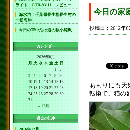
ライト GTR-931H レビュー
今日の家
海水浴！千葉県長生郡長生村の
一松海岸
投稿日：2012年07
今日の車中泊は道の駅小淵沢
カレンダー
2026年8月
月
火
水
木
金
土
日
1
2
3
4
5
6
7
8
9
10
11
12
13
14
15
16
あまりにも天
17
18
19
20
21
22
23
転換で、猫の
24
25
26
27
28
29
30
31
« 12月
過去の記事
2016年12月