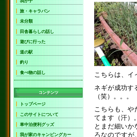
我が子
旅・キャラバン
未分類
田舎暮らしの話し
遊びに行った
道の駅
釣り
食べ物の話し
こちらは、イ
ネギが成功す
コンテンツ
（笑）。。。
トップページ
こちらも、や
このサイトについて
てます（汗）
車中泊便利グッズ
とまだ細いか
ろなのですが
我が家のキャンピングカー