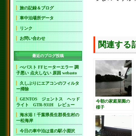
旅の記録＆ブログ
車中泊場所データ
リンク
お問い合わせ
関連する
最近のブログ投稿
べバスト FFヒーターエラー 調
子悪い 点火しない 原因 webasto
久しぶりにエアコンのフィルタ
ー掃除
GENTOS ジェントス ヘッド
今朝の家庭菜園の
ライト GTR-931H レビュー
様子
海水浴！千葉県長生郡長生村の
一松海岸
今日の車中泊は道の駅小淵沢