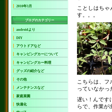
2010年3月
ことしはちゃ
す。。。
ブログのカテゴリー
androidより
DIY
アウトドアなど
キャンピングカーについて
キャンピングカー料理
グッズの紹介など
その他
こちらは、フ
メンテナンスなど
っていなかっ
家庭菜園
遅い！んです
快適化
らで、作業が