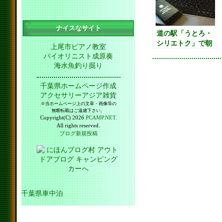
ナイスなサイト
道の駅「うとろ・
シリエトク」で朝
上尾市ピアノ教室
市みたいなイベン
バイオリニスト成原奏
ト。道の駅「しゃ
海水魚釣り掘り
り（斜里）」泊
千葉県ホームページ作成
アクセサリーアジア雑貨
※当ホームページ上の文章・画像等の
無断転載はご遠慮下さい。
Copyright(C) 2026
PCAMP.NET
.
All rights reserved.
ブログ新規投稿
千葉県車中泊