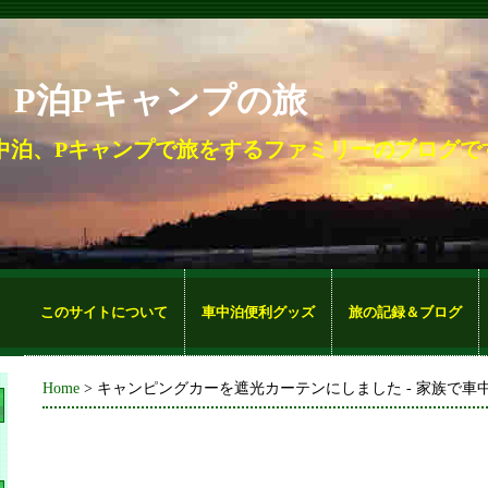
。P泊Pキャンプの旅
中泊、Pキャンプで旅をするファミリーのブログで
このサイトについて
車中泊便利グッズ
旅の記録＆ブログ
Home
> キャンピングカーを遮光カーテンにしました - 家族で車