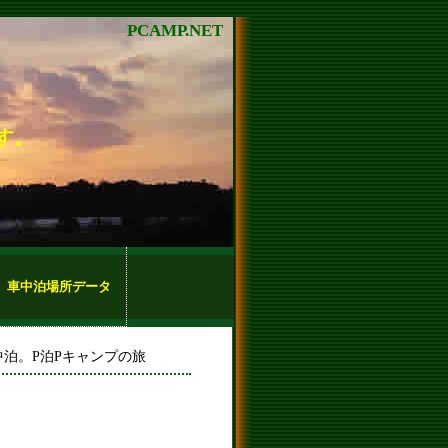
PCAMP.NET
す。
車中泊場所データ
中泊。P泊Pキャンプの旅