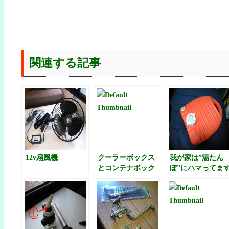
関連する記事
12v扇風機
クーラーボックス
我が家は”湯たん
とコンテナボック
ぽ”にハマってま
ス？を購入
（笑）