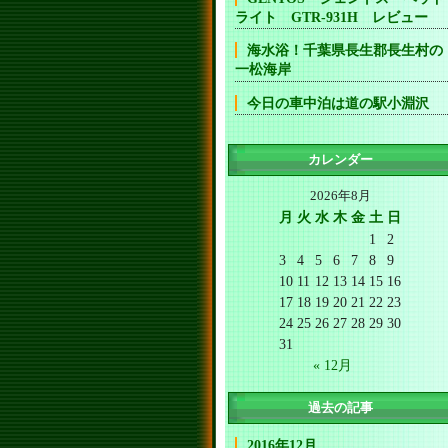
ライト GTR-931H レビュー
海水浴！千葉県長生郡長生村の
一松海岸
今日の車中泊は道の駅小淵沢
カレンダー
2026年8月
月
火
水
木
金
土
日
1
2
3
4
5
6
7
8
9
10
11
12
13
14
15
16
17
18
19
20
21
22
23
24
25
26
27
28
29
30
31
« 12月
過去の記事
2016年12月