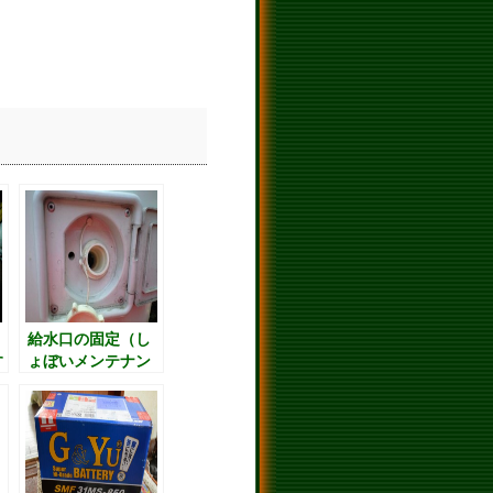
給水口の固定（し
す
ょぼいメンテナン
ス（汗））