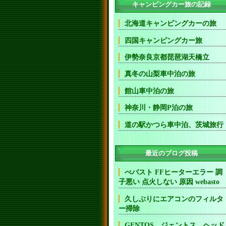
キャンピングカー旅の記録
北海道キャンピングカーの旅
四国キャンピングカー旅
伊勢奈良京都琵琶湖天橋立
真冬の山梨車中泊の旅
館山車中泊の旅
神奈川・静岡P泊の旅
道の駅かつら車中泊、茨城旅行
最近のブログ投稿
べバスト FFヒーターエラー 調
子悪い 点火しない 原因 webasto
久しぶりにエアコンのフィルタ
ー掃除
GENTOS ジェントス ヘッド