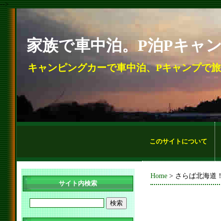
-->
家族で車中泊。P泊Pキャ
キャンピングカーで車中泊、Pキャンプで
このサイトについて
Home
> さらば北海道！
サイト内検索