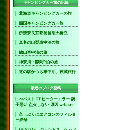
キャンピングカー旅の記録
北海道キャンピングカーの旅
四国キャンピングカー旅
伊勢奈良京都琵琶湖天橋立
真冬の山梨車中泊の旅
館山車中泊の旅
神奈川・静岡P泊の旅
道の駅かつら車中泊、茨城旅行
最近のブログ投稿
べバスト FFヒーターエラー 調
子悪い 点火しない 原因 webasto
久しぶりにエアコンのフィルタ
ー掃除
GENTOS ジェントス ヘッド