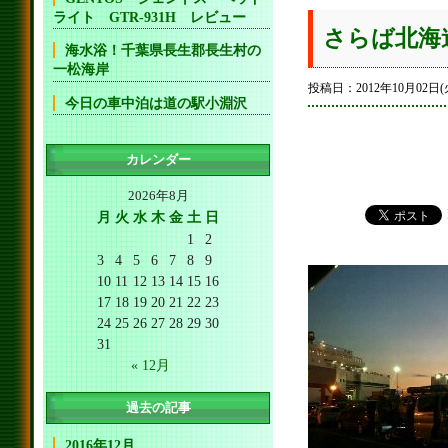
ライト GTR-931H レビュー
さらば北海
海水浴！千葉県長生郡長生村の
一松海岸
投稿日：2012年10月02日(
今日の車中泊は道の駅小淵沢
カレンダー
2026年8月
月
火
水
木
金
土
日
1
2
3
4
5
6
7
8
9
10
11
12
13
14
15
16
17
18
19
20
21
22
23
24
25
26
27
28
29
30
31
« 12月
過去の記事
2016年12月