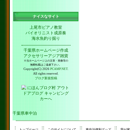
ナイスなサイト
上尾市ピアノ教室
バイオリニスト成原奏
海水魚釣り掘り
千葉県ホームページ作成
アクセサリーアジア雑貨
※当ホームページ上の文章・画像等の
無断転載はご遠慮下さい。
Copyright(C) 2026
PCAMP.NET
.
All rights reserved.
ブログ新規投稿
千葉県車中泊
トップページ
このサイトについて
車中泊便利グッズ
我が家