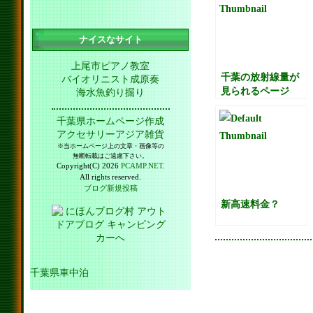
ナイスなサイト
上尾市ピアノ教室
千葉の放射線量が
バイオリニスト成原奏
見られるページ
海水魚釣り掘り
千葉県ホームページ作成
アクセサリーアジア雑貨
※当ホームページ上の文章・画像等の
無断転載はご遠慮下さい。
Copyright(C) 2026
PCAMP.NET
.
All rights reserved.
ブログ新規投稿
新高速料金？
千葉県車中泊