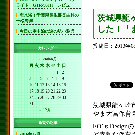
ライト GTR-931H レビュー
海水浴！千葉県長生郡長生村の
茨城県龍
一松海岸
した！「
今日の車中泊は道の駅小淵沢
投稿日：2013年08
カレンダー
2026年8月
月
火
水
木
金
土
日
1
2
3
4
5
6
7
8
9
10
11
12
13
14
15
16
17
18
19
20
21
22
23
24
25
26
27
28
29
30
31
茨城県龍ヶ崎
« 12月
やま大宮保育
過去の記事
EO’ｓDes
ど素敵な保育
2016年12月