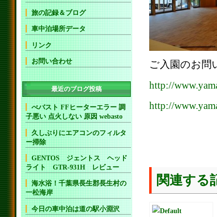
旅の記録＆ブログ
車中泊場所データ
リンク
お問い合わせ
ご入園のお問
http://www.yama
最近のブログ投稿
http://www.yama
べバスト FFヒーターエラー 調
子悪い 点火しない 原因 webasto
久しぶりにエアコンのフィルタ
ー掃除
GENTOS ジェントス ヘッド
ライト GTR-931H レビュー
関連する
海水浴！千葉県長生郡長生村の
一松海岸
今日の車中泊は道の駅小淵沢