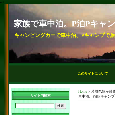
-->
家族で車中泊。P泊Pキャ
キャンピングカーで車中泊、Pキャンプで
このサイトについて
Home
> 茨城県龍ヶ崎
サイト内検索
車中泊。P泊Pキャン