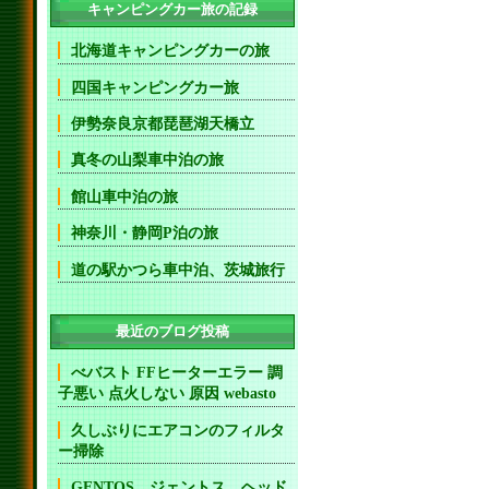
キャンピングカー旅の記録
北海道キャンピングカーの旅
四国キャンピングカー旅
伊勢奈良京都琵琶湖天橋立
真冬の山梨車中泊の旅
館山車中泊の旅
神奈川・静岡P泊の旅
道の駅かつら車中泊、茨城旅行
最近のブログ投稿
べバスト FFヒーターエラー 調
子悪い 点火しない 原因 webasto
久しぶりにエアコンのフィルタ
ー掃除
GENTOS ジェントス ヘッド