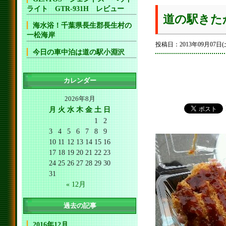
ライト GTR-931H レビュー
道の駅きた
海水浴！千葉県長生郡長生村の
一松海岸
投稿日：2013年09月07日(
今日の車中泊は道の駅小淵沢
カレンダー
2026年8月
月
火
水
木
金
土
日
1
2
3
4
5
6
7
8
9
10
11
12
13
14
15
16
17
18
19
20
21
22
23
24
25
26
27
28
29
30
31
« 12月
過去の記事
2016年12月