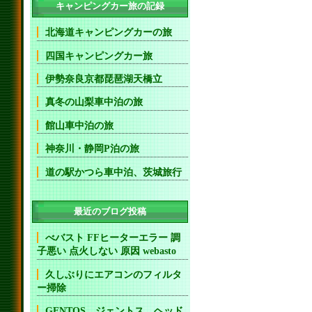
キャンピングカー旅の記録
北海道キャンピングカーの旅
四国キャンピングカー旅
伊勢奈良京都琵琶湖天橋立
真冬の山梨車中泊の旅
館山車中泊の旅
神奈川・静岡P泊の旅
道の駅かつら車中泊、茨城旅行
最近のブログ投稿
べバスト FFヒーターエラー 調
子悪い 点火しない 原因 webasto
久しぶりにエアコンのフィルタ
ー掃除
GENTOS ジェントス ヘッド