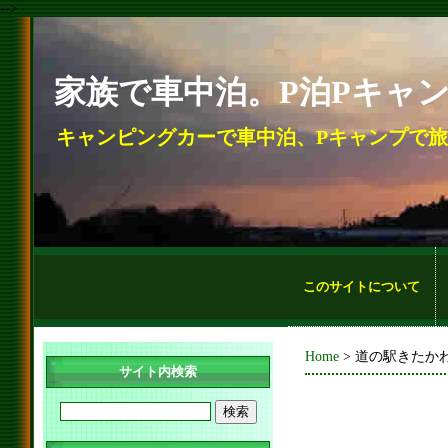
-->
家族で車中泊。P泊Pキャ
キャンピングカーで車中泊、Pキャンプで
このサイトについて
Home
> 道の駅きたか
サイト内検索