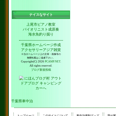
ナイスなサイト
上尾市ピアノ教室
バイオリニスト成原奏
海水魚釣り掘り
千葉県ホームページ作成
アクセサリーアジア雑貨
※当ホームページ上の文章・画像等の
無断転載はご遠慮下さい。
Copyright(C) 2026
PCAMP.NET
.
All rights reserved.
ブログ新規投稿
千葉県車中泊
トップページ
このサイトについて
車中泊便利グッズ
我が家