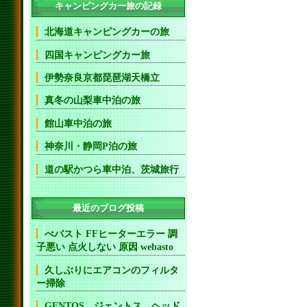
キャンピングカー旅の記録
北海道キャンピングカーの旅
四国キャンピングカー旅
伊勢奈良京都琵琶湖天橋立
真冬の山梨車中泊の旅
館山車中泊の旅
神奈川・静岡P泊の旅
道の駅かつら車中泊、茨城旅行
最近のブログ投稿
べバスト FFヒーターエラー 調
子悪い 点火しない 原因 webasto
久しぶりにエアコンのフィルタ
ー掃除
GENTOS ジェントス ヘッド