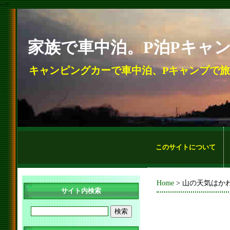
-->
家族で車中泊。P泊Pキャ
キャンピングカーで車中泊、Pキャンプで
このサイトについて
Home
> 山の天気はか
サイト内検索