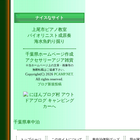
ナイスなサイト
上尾市ピアノ教室
バイオリニスト成原奏
海水魚釣り掘り
千葉県ホームページ作成
アクセサリーアジア雑貨
※当ホームページ上の文章・画像等の
無断転載はご遠慮下さい。
Copyright(C) 2026
PCAMP.NET
.
All rights reserved.
ブログ新規投稿
千葉県車中泊
トップページ
このサイトについて
車中泊便利グッズ
我が家