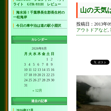
ライト GTR-931H レビュー
山の天気
海水浴！千葉県長生郡長生村の
一松海岸
投稿日：2013年09
今日の車中泊は道の駅小淵沢
アウトドアなど
,
カレンダー
2026年8月
月
火
水
木
金
土
日
1
2
3
4
5
6
7
8
9
10
11
12
13
14
15
16
17
18
19
20
21
22
23
24
25
26
27
28
29
30
31
« 12月
過去の記事
2016年12月