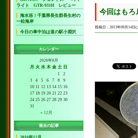
ライト GTR-931H レビュー
今回はもろ
海水浴！千葉県長生郡長生村の
一松海岸
投稿日：2013年09月14日(
今日の車中泊は道の駅小淵沢
カレンダー
2026年8月
月
火
水
木
金
土
日
1
2
3
4
5
6
7
8
9
10
11
12
13
14
15
16
17
18
19
20
21
22
23
24
25
26
27
28
29
30
31
« 12月
過去の記事
2016年12月