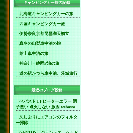
キャンピングカー旅の記録
北海道キャンピングカーの旅
四国キャンピングカー旅
伊勢奈良京都琵琶湖天橋立
真冬の山梨車中泊の旅
館山車中泊の旅
神奈川・静岡P泊の旅
道の駅かつら車中泊、茨城旅行
最近のブログ投稿
べバスト FFヒーターエラー 調
子悪い 点火しない 原因 webasto
久しぶりにエアコンのフィルタ
ー掃除
GENTOS ジェントス ヘッド