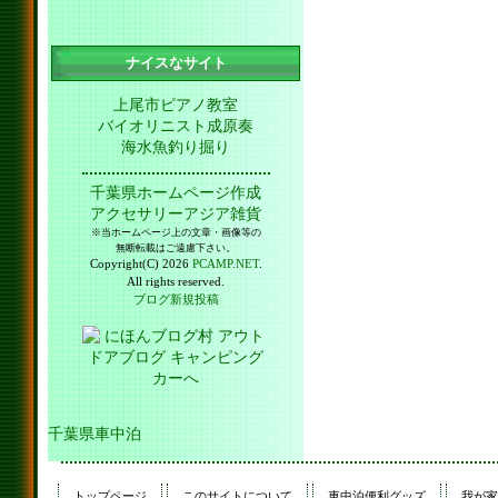
ナイスなサイト
上尾市ピアノ教室
バイオリニスト成原奏
海水魚釣り掘り
千葉県ホームページ作成
アクセサリーアジア雑貨
※当ホームページ上の文章・画像等の
無断転載はご遠慮下さい。
Copyright(C) 2026
PCAMP.NET
.
All rights reserved.
ブログ新規投稿
千葉県車中泊
トップページ
このサイトについて
車中泊便利グッズ
我が家