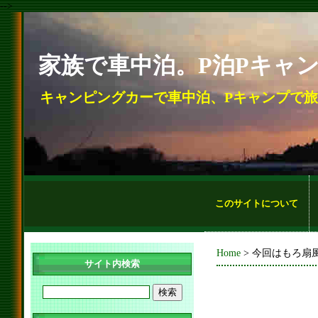
-->
家族で車中泊。P泊Pキャ
キャンピングカーで車中泊、Pキャンプで
このサイトについて
Home
> 今回はもろ扇
サイト内検索