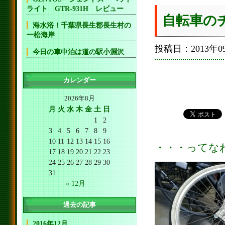
ライト GTR-931H レビュー
自転車の
海水浴！千葉県長生郡長生村の
一松海岸
投稿日：2013年09
今日の車中泊は道の駅小淵沢
カレンダー
2026年8月
月
火
水
木
金
土
日
1
2
3
4
5
6
7
8
9
10
11
12
13
14
15
16
・・・ってな
17
18
19
20
21
22
23
24
25
26
27
28
29
30
31
« 12月
過去の記事
2016年12月