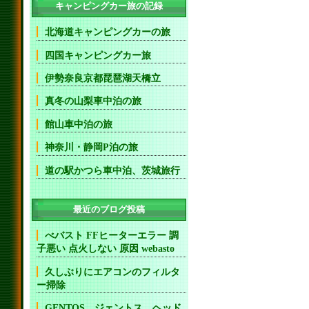
キャンピングカー旅の記録
北海道キャンピングカーの旅
四国キャンピングカー旅
伊勢奈良京都琵琶湖天橋立
真冬の山梨車中泊の旅
館山車中泊の旅
神奈川・静岡P泊の旅
道の駅かつら車中泊、茨城旅行
最近のブログ投稿
べバスト FFヒーターエラー 調
子悪い 点火しない 原因 webasto
久しぶりにエアコンのフィルタ
ー掃除
GENTOS ジェントス ヘッド