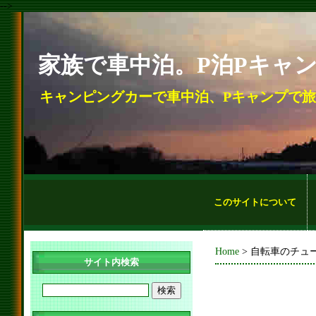
-->
家族で車中泊。P泊Pキャ
キャンピングカーで車中泊、Pキャンプで
このサイトについて
Home
> 自転車のチュ
サイト内検索