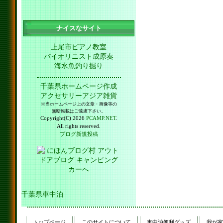
ナイスなサイト
上尾市ピアノ教室
バイオリニスト成原奏
海水魚釣り掘り
千葉県ホームページ作成
アクセサリーアジア雑貨
※当ホームページ上の文章・画像等の
無断転載はご遠慮下さい。
Copyright(C) 2026
PCAMP.NET
.
All rights reserved.
ブログ新規投稿
千葉県車中泊
トップページ
このサイトについて
車中泊便利グッズ
我が家