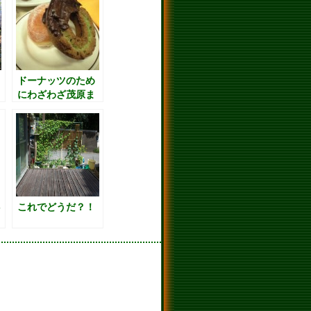
ドーナッツのため
にわざわざ茂原ま
で（汗）
S
これでどうだ？！