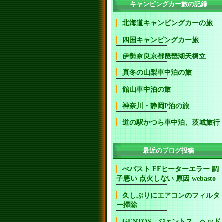
キャンピングカー旅の記録
北海道キャンピングカーの旅
四国キャンピングカー旅
伊勢奈良京都琵琶湖天橋立
真冬の山梨車中泊の旅
館山車中泊の旅
神奈川・静岡P泊の旅
道の駅かつら車中泊、茨城旅行
最近のブログ投稿
べバスト FFヒーターエラー 調
子悪い 点火しない 原因 webasto
久しぶりにエアコンのフィルタ
ー掃除
GENTOS ジェントス ヘッド