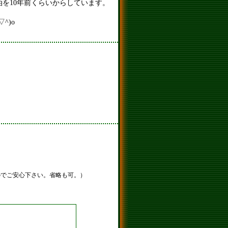
を10年前くらいからしています。
^)o
のでご安心下さい。省略も可。）