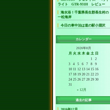
ライト GTR-931H レビュー
海水浴！千葉県長生郡長生村の
一松海岸
今日の車中泊は道の駅小淵沢
カレンダー
2026年8月
月
火
水
木
金
土
日
1
2
3
4
5
6
7
8
9
10
11
12
13
14
15
16
17
18
19
20
21
22
23
24
25
26
27
28
29
30
31
« 12月
過去の記事
2016年12月