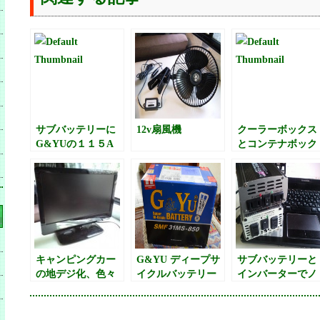
サブバッテリーに
12v扇風機
クーラーボックス
G&YUの１１５A
とコンテナボック
を買ってみた。
ス？を購入
キャンピングカー
G&YU ディープサ
サブバッテリーと
の地デジ化、色々
イクルバッテリー
インバーターでノ
検討。
（サブバッテリ
ートパソコンの話
ー）115A
し