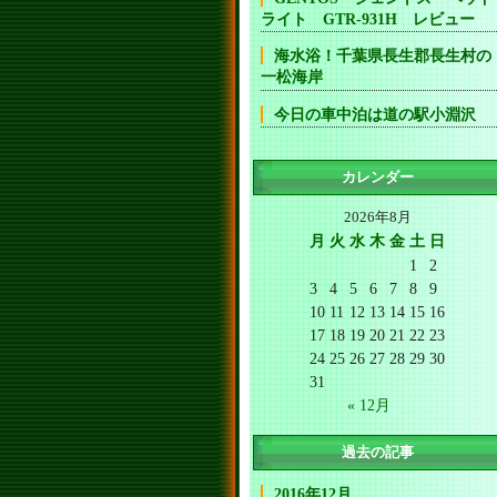
ライト GTR-931H レビュー
海水浴！千葉県長生郡長生村の
一松海岸
今日の車中泊は道の駅小淵沢
カレンダー
2026年8月
月
火
水
木
金
土
日
1
2
3
4
5
6
7
8
9
10
11
12
13
14
15
16
17
18
19
20
21
22
23
24
25
26
27
28
29
30
31
« 12月
過去の記事
2016年12月