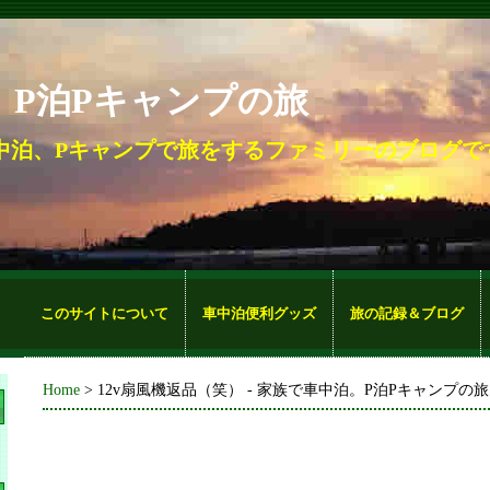
。P泊Pキャンプの旅
中泊、Pキャンプで旅をするファミリーのブログで
このサイトについて
車中泊便利グッズ
旅の記録＆ブログ
Home
> 12v扇風機返品（笑） - 家族で車中泊。P泊Pキャンプの旅