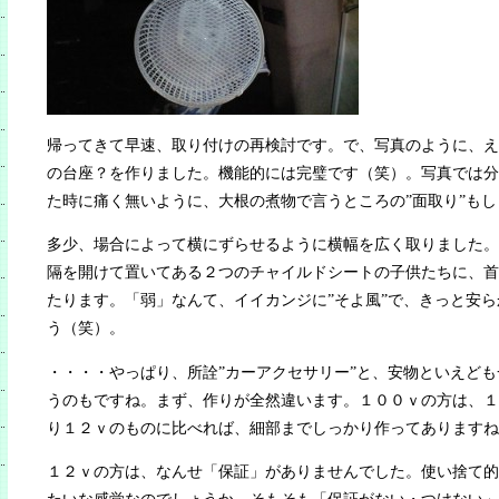
帰ってきて早速、取り付けの再検討です。で、写真のように、え
の台座？を作りました。機能的には完璧です（笑）。写真では分
た時に痛く無いように、大根の煮物で言うところの”面取り”も
多少、場合によって横にずらせるように横幅を広く取りました。
隔を開けて置いてある２つのチャイルドシートの子供たちに、首
たります。「弱」なんて、イイカンジに”そよ風”で、きっと安
う（笑）。
・・・・やっぱり、所詮”カーアクセサリー”と、安物といえども
うのもですね。まず、作りが全然違います。１００ｖの方は、１
り１２ｖのものに比べれば、細部までしっかり作ってありますね
１２ｖの方は、なんせ「保証」がありませんでした。使い捨て的