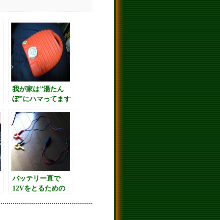
我が家は”湯たん
ぽ”にハマってます
（笑）
バッテリー直で
12Vをとるための
線