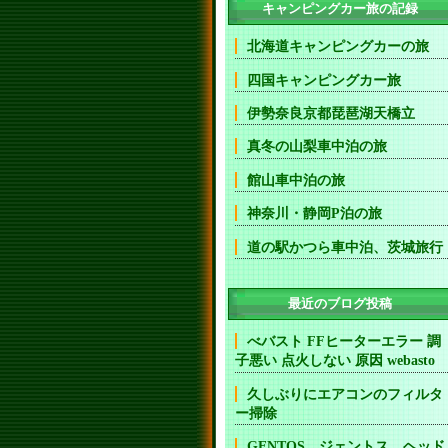
キャンピングカー旅の記録
北海道キャンピングカーの旅
四国キャンピングカー旅
伊勢奈良京都琵琶湖天橋立
真冬の山梨車中泊の旅
館山車中泊の旅
神奈川・静岡P泊の旅
道の駅かつら車中泊、茨城旅行
最近のブログ投稿
べバスト FFヒーターエラー 調
子悪い 点火しない 原因 webasto
久しぶりにエアコンのフィルタ
ー掃除
GENTOS ジェントス ヘッド