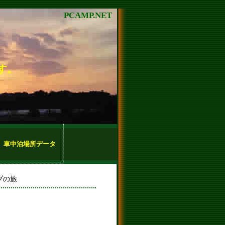
PCAMP.NET
す。
車中泊場所データ
プの旅