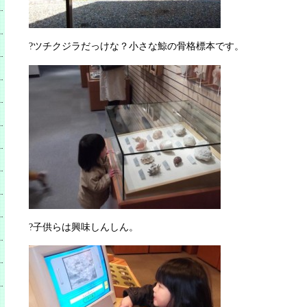
?ツチクジラだっけな？小さな鯨の骨格標本です。
?子供らは興味しんしん。