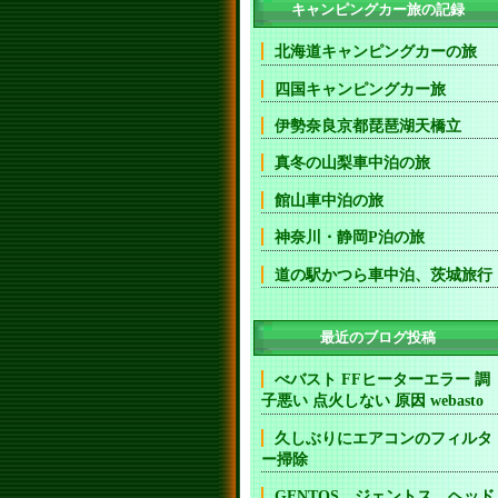
キャンピングカー旅の記録
北海道キャンピングカーの旅
四国キャンピングカー旅
伊勢奈良京都琵琶湖天橋立
真冬の山梨車中泊の旅
館山車中泊の旅
神奈川・静岡P泊の旅
道の駅かつら車中泊、茨城旅行
最近のブログ投稿
べバスト FFヒーターエラー 調
子悪い 点火しない 原因 webasto
久しぶりにエアコンのフィルタ
ー掃除
GENTOS ジェントス ヘッド