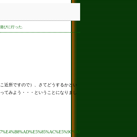
遊びに行った
.
こ近所ですので）、さてどうするかとい
ってみよう・・・ということになりまし
%B5%B7%E4%B8%AD%E5%85%AC%E5%9C%92