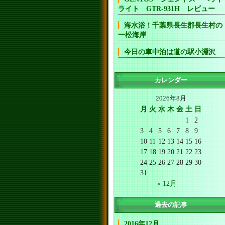
ライト GTR-931H レビュー
海水浴！千葉県長生郡長生村の
一松海岸
今日の車中泊は道の駅小淵沢
カレンダー
2026年8月
月
火
水
木
金
土
日
1
2
3
4
5
6
7
8
9
10
11
12
13
14
15
16
17
18
19
20
21
22
23
24
25
26
27
28
29
30
31
« 12月
過去の記事
2016年12月