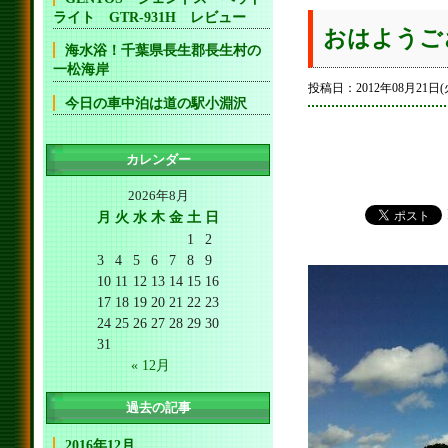
ライト GTR-931H レビュー
おはようご
海水浴！千葉県長生郡長生村の
一松海岸
投稿日：2012年08月21日(
今日の車中泊は道の駅小淵沢
カレンダー
2026年8月
月
火
水
木
金
土
日
1
2
3
4
5
6
7
8
9
10
11
12
13
14
15
16
17
18
19
20
21
22
23
24
25
26
27
28
29
30
31
« 12月
過去の記事
2016年12月