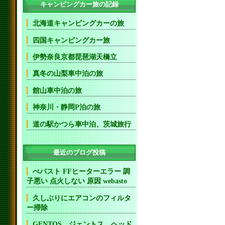
キャンピングカー旅の記録
北海道キャンピングカーの旅
四国キャンピングカー旅
伊勢奈良京都琵琶湖天橋立
真冬の山梨車中泊の旅
館山車中泊の旅
神奈川・静岡P泊の旅
道の駅かつら車中泊、茨城旅行
最近のブログ投稿
べバスト FFヒーターエラー 調
子悪い 点火しない 原因 webasto
久しぶりにエアコンのフィルタ
ー掃除
GENTOS ジェントス ヘッド