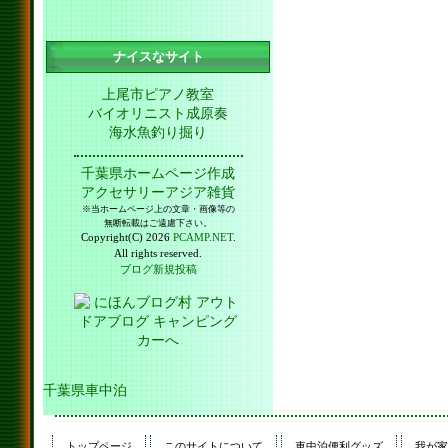
ナイスなサイト
上尾市ピアノ教室
バイオリニスト成原奏
海水魚釣り掘り
千葉県ホームページ作成
アクセサリーアジア雑貨
※当ホームページ上の文章・画像等の
無断転載はご遠慮下さい。
Copyright(C) 2026
PCAMP.NET
.
All rights reserved.
ブログ新規投稿
千葉県車中泊
トップページ
このサイトについて
車中泊便利グッズ
我が家