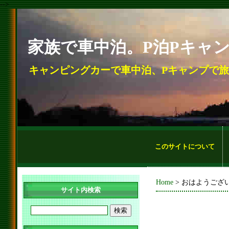
-->
家族で車中泊。P泊Pキャ
キャンピングカーで車中泊、Pキャンプで
このサイトについて
Home
> おはようござ
サイト内検索