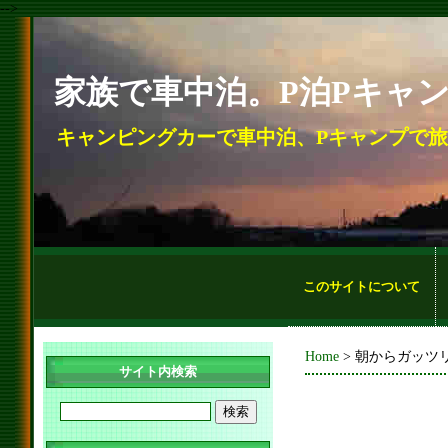
-->
家族で車中泊。P泊Pキャ
キャンピングカーで車中泊、Pキャンプで
このサイトについて
Home
> 朝からガッツ
サイト内検索