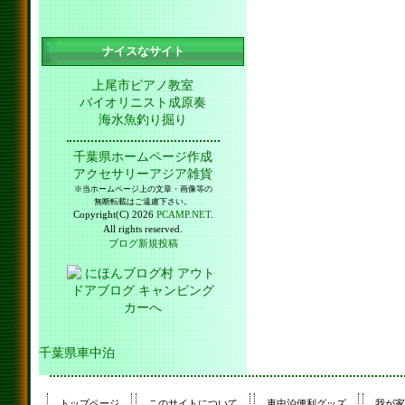
ナイスなサイト
上尾市ピアノ教室
バイオリニスト成原奏
海水魚釣り掘り
千葉県ホームページ作成
アクセサリーアジア雑貨
※当ホームページ上の文章・画像等の
無断転載はご遠慮下さい。
Copyright(C) 2026
PCAMP.NET
.
All rights reserved.
ブログ新規投稿
千葉県車中泊
トップページ
このサイトについて
車中泊便利グッズ
我が家