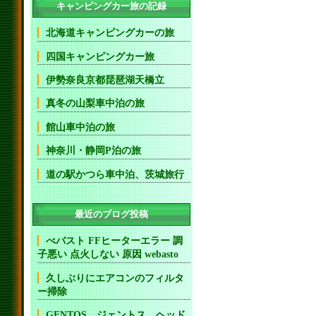
キャンピングカー旅の記録
北海道キャンピングカーの旅
四国キャンピングカー旅
伊勢奈良京都琵琶湖天橋立
真冬の山梨車中泊の旅
館山車中泊の旅
神奈川・静岡P泊の旅
道の駅かつら車中泊、茨城旅行
最近のブログ投稿
べバスト FFヒーターエラー 調
子悪い 点火しない 原因 webasto
久しぶりにエアコンのフィルタ
ー掃除
GENTOS ジェントス ヘッド