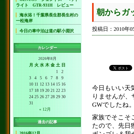
ライト GTR-931H レビュー
朝からガ
海水浴！千葉県長生郡長生村の
一松海岸
投稿日：2010年05
今日の車中泊は道の駅小淵沢
カレンダー
2026年8月
月
火
水
木
金
土
日
1
2
3
4
5
6
7
8
9
10
11
12
13
14
15
16
今日もいい天
17
18
19
20
21
22
23
りませんが、
24
25
26
27
28
29
30
31
GWでしたね
« 12月
家族でそこそ
過去の記事
たので、先日
2016年12月