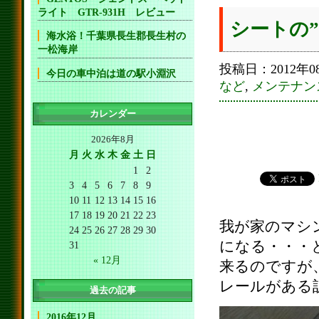
ライト GTR-931H レビュー
シートの
海水浴！千葉県長生郡長生村の
一松海岸
投稿日：2012年08
今日の車中泊は道の駅小淵沢
など
,
メンテナン
カレンダー
2026年8月
月
火
水
木
金
土
日
1
2
3
4
5
6
7
8
9
10
11
12
13
14
15
16
17
18
19
20
21
22
23
我が家のマシ
24
25
26
27
28
29
30
になる・・・
31
« 12月
来るのですが
レールがある
過去の記事
2016年12月