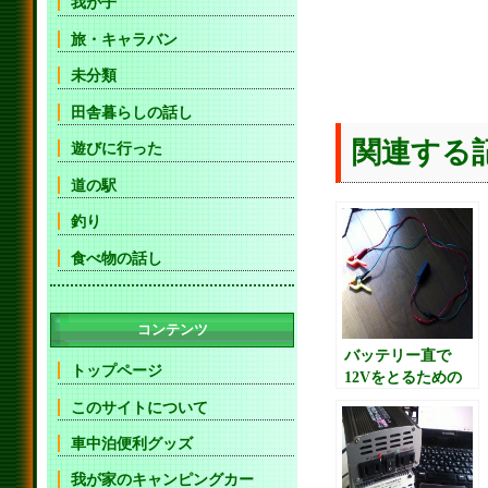
我が子
旅・キャラバン
未分類
田舎暮らしの話し
関連する
遊びに行った
道の駅
釣り
食べ物の話し
コンテンツ
バッテリー直で
トップページ
12Vをとるための
線
このサイトについて
車中泊便利グッズ
我が家のキャンピングカー