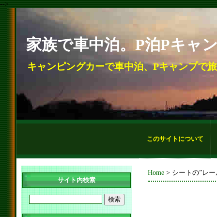
-->
家族で車中泊。P泊Pキャ
キャンピングカーで車中泊、Pキャンプで
このサイトについて
Home
> シートの”レ
サイト内検索