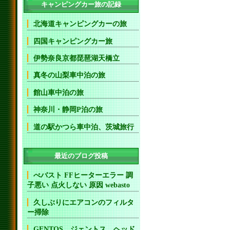
キャンピングカー旅の記録
北海道キャンピングカーの旅
四国キャンピングカー旅
伊勢奈良京都琵琶湖天橋立
真冬の山梨車中泊の旅
館山車中泊の旅
神奈川・静岡P泊の旅
道の駅かつら車中泊、茨城旅行
最近のブログ投稿
べバスト FFヒーターエラー 調
子悪い 点火しない 原因 webasto
久しぶりにエアコンのフィルタ
ー掃除
GENTOS ジェントス ヘッド