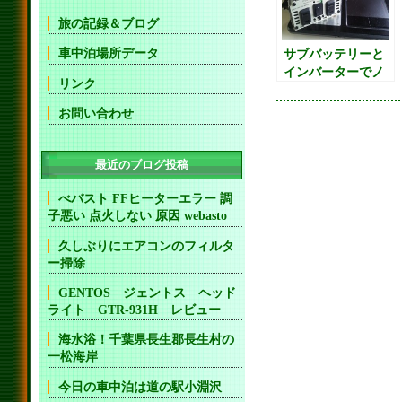
旅の記録＆ブログ
車中泊場所データ
サブバッテリーと
インバーターでノ
リンク
ートパソコンの話
し
お問い合わせ
最近のブログ投稿
べバスト FFヒーターエラー 調
子悪い 点火しない 原因 webasto
久しぶりにエアコンのフィルタ
ー掃除
GENTOS ジェントス ヘッド
ライト GTR-931H レビュー
海水浴！千葉県長生郡長生村の
一松海岸
今日の車中泊は道の駅小淵沢