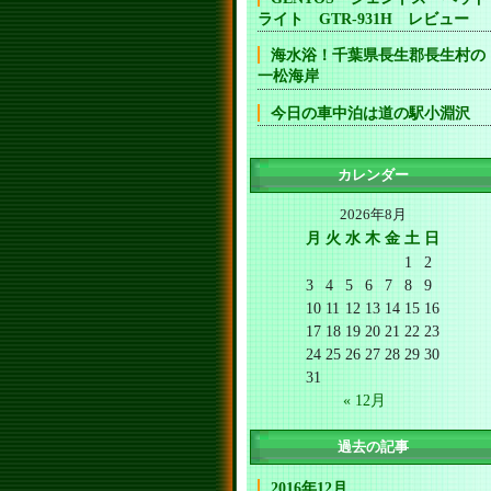
ライト GTR-931H レビュー
海水浴！千葉県長生郡長生村の
一松海岸
今日の車中泊は道の駅小淵沢
カレンダー
2026年8月
月
火
水
木
金
土
日
1
2
3
4
5
6
7
8
9
10
11
12
13
14
15
16
17
18
19
20
21
22
23
24
25
26
27
28
29
30
31
« 12月
過去の記事
2016年12月