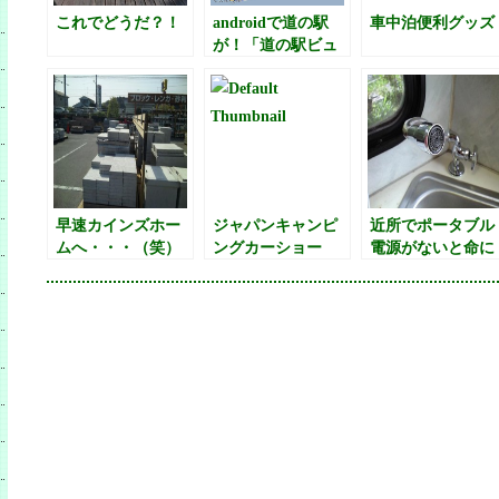
これでどうだ？！
androidで道の駅
車中泊便利グッズ
が！「道の駅ビュ
ーアα」
早速カインズホー
ジャパンキャンピ
近所でポータブル
ムへ・・・（笑）
ングカーショー
電源がないと命に
2011
関わる方、貸しま
す。