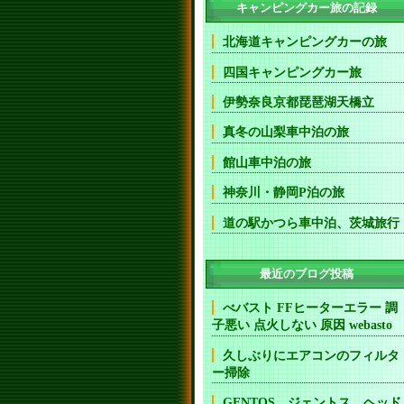
キャンピングカー旅の記録
北海道キャンピングカーの旅
四国キャンピングカー旅
伊勢奈良京都琵琶湖天橋立
真冬の山梨車中泊の旅
館山車中泊の旅
神奈川・静岡P泊の旅
道の駅かつら車中泊、茨城旅行
最近のブログ投稿
べバスト FFヒーターエラー 調
子悪い 点火しない 原因 webasto
久しぶりにエアコンのフィルタ
ー掃除
GENTOS ジェントス ヘッド