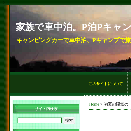
-->
家族で車中泊。P泊Pキャ
キャンピングカーで車中泊、Pキャンプで
このサイトについて
Home
> 初夏の陽気の
サイト内検索