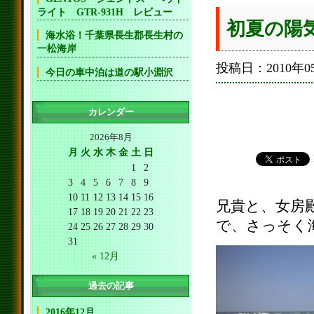
ライト GTR-931H レビュー
初夏の陽
海水浴！千葉県長生郡長生村の
一松海岸
投稿日：2010年05
今日の車中泊は道の駅小淵沢
カレンダー
2026年8月
月
火
水
木
金
土
日
1
2
3
4
5
6
7
8
9
10
11
12
13
14
15
16
兄貴と、女房
17
18
19
20
21
22
23
で、さっそく
24
25
26
27
28
29
30
31
« 12月
過去の記事
2016年12月