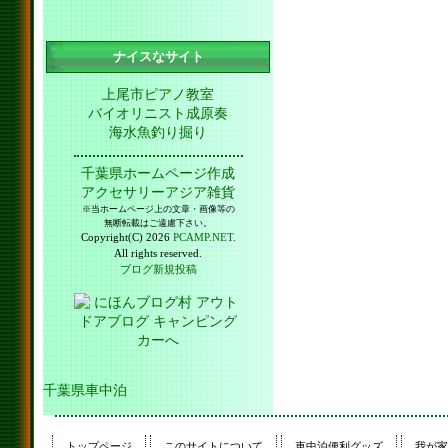
ナイスなサイト
上尾市ピアノ教室
バイオリニスト成原奏
海水魚釣り掘り
千葉県ホームページ作成
アクセサリーアジア雑貨
※当ホームページ上の文章・画像等の
無断転載はご遠慮下さい。
Copyright(C) 2026
PCAMP.NET
.
All rights reserved.
ブログ新規投稿
千葉県車中泊
トップページ
このサイトについて
車中泊便利グッズ
我が家