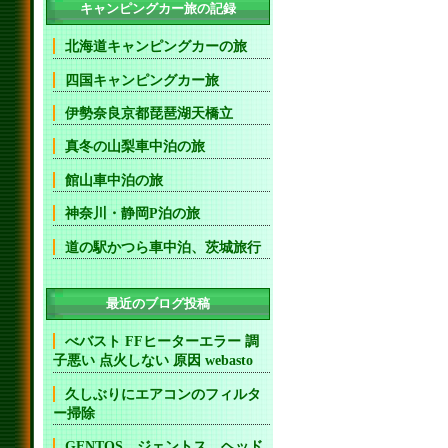
キャンピングカー旅の記録
北海道キャンピングカーの旅
四国キャンピングカー旅
伊勢奈良京都琵琶湖天橋立
真冬の山梨車中泊の旅
館山車中泊の旅
神奈川・静岡P泊の旅
道の駅かつら車中泊、茨城旅行
最近のブログ投稿
べバスト FFヒーターエラー 調
子悪い 点火しない 原因 webasto
久しぶりにエアコンのフィルタ
ー掃除
GENTOS ジェントス ヘッド