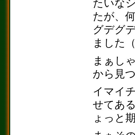
たいな
たが、
グデグ
ました
まぁし
から見
イマイ
せてあ
ょっと