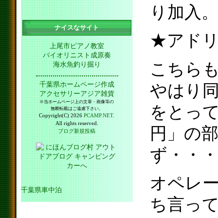
り加入
ナイスなサイト
★アド
上尾市ピアノ教室
バイオリニスト成原奏
こちら
海水魚釣り掘り
千葉県ホームページ作成
やはり同
アクセサリーアジア雑貨
※当ホームページ上の文章・画像等の
をとって
無断転載はご遠慮下さい。
Copyright(C) 2026
PCAMP.NET
.
All rights reserved.
円」の
ブログ新規投稿
ず・・
オペレ
千葉県車中泊
ち言っ