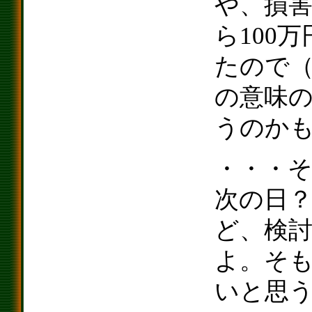
や、損害
ら100
たので
の意味
うのか
・・・
次の日
ど、検
よ。そ
いと思