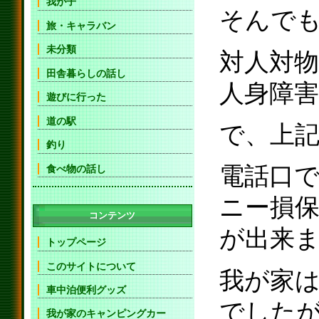
我が子
そんで
旅・キャラバン
未分類
対人対物
田舎暮らしの話し
人身障害
遊びに行った
道の駅
で、上記
釣り
電話口
食べ物の話し
ニー損保
コンテンツ
が出来
トップページ
このサイトについて
我が家は
車中泊便利グッズ
でした
我が家のキャンピングカー