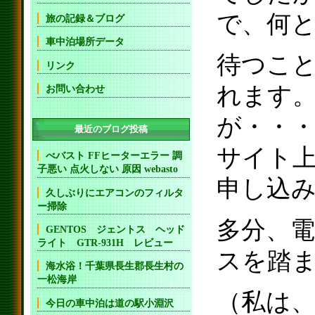
で、何
旅の記録＆ブログ
車中泊場所データ
待つこ
リンク
れます
お問い合わせ
が・・
最近のブログ投稿
サイト上
べバスト FFヒーターエラー 調
子悪い 点火しない 原因 webasto
申し込
久しぶりにエアコンのフィルタ
ー掃除
多分、
GENTOS ジェントス ヘッド
ライト GTR-931H レビュー
スを踏ま
海水浴！千葉県長生郡長生村の
一松海岸
（私は、
今日の車中泊は道の駅小淵沢