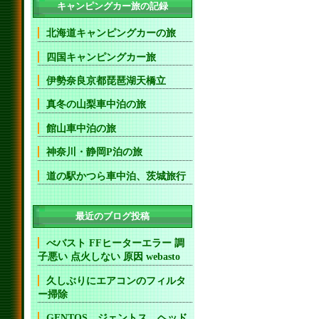
キャンピングカー旅の記録
北海道キャンピングカーの旅
四国キャンピングカー旅
伊勢奈良京都琵琶湖天橋立
真冬の山梨車中泊の旅
館山車中泊の旅
神奈川・静岡P泊の旅
道の駅かつら車中泊、茨城旅行
最近のブログ投稿
べバスト FFヒーターエラー 調
子悪い 点火しない 原因 webasto
久しぶりにエアコンのフィルタ
ー掃除
GENTOS ジェントス ヘッド