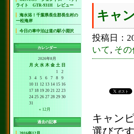
ライト GTR-931H レビュー
キャ
海水浴！千葉県長生郡長生村の
一松海岸
今日の車中泊は道の駅小淵沢
投稿日：20
いて
,
その
カレンダー
2026年8月
月
火
水
木
金
土
日
1
2
3
4
5
6
7
8
9
10
11
12
13
14
15
16
17
18
19
20
21
22
23
24
25
26
27
28
29
30
31
« 12月
キャン
過去の記事
選びで
2016年12月