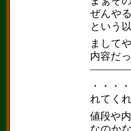
まぁそ
ぜんや
という
ましてや
内容だ
————
・・・
れてく
値段や
なのか