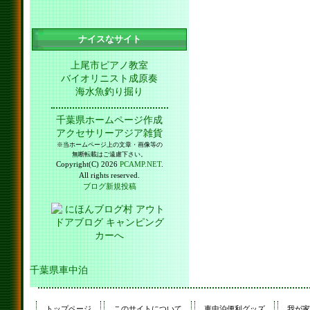
ナイスなサイト
上尾市ピアノ教室
バイオリニスト成原奏
海水魚釣り掘り
千葉県ホームページ作成
アクセサリーアジア雑貨
※当ホームページ上の文章・画像等の
無断転載はご遠慮下さい。
Copyright(C) 2026
PCAMP.NET
.
All rights reserved.
ブログ新規投稿
千葉県車中泊
トップページ
このサイトについて
車中泊便利グッズ
我が家