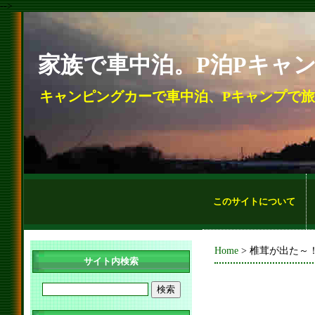
-->
家族で車中泊。P泊Pキャ
キャンピングカーで車中泊、Pキャンプで
このサイトについて
Home
> 椎茸が出た～！
サイト内検索