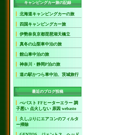
キャンピングカー旅の記録
北海道キャンピングカーの旅
四国キャンピングカー旅
伊勢奈良京都琵琶湖天橋立
真冬の山梨車中泊の旅
館山車中泊の旅
神奈川・静岡P泊の旅
道の駅かつら車中泊、茨城旅行
最近のブログ投稿
べバスト FFヒーターエラー 調
子悪い 点火しない 原因 webasto
久しぶりにエアコンのフィルタ
ー掃除
GENTOS ジェントス ヘッド