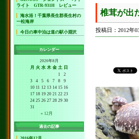
ライト GTR-931H レビュー
椎茸が出
海水浴！千葉県長生郡長生村の
一松海岸
投稿日：2012年03
今日の車中泊は道の駅小淵沢
カレンダー
2026年8月
月
火
水
木
金
土
日
1
2
3
4
5
6
7
8
9
10
11
12
13
14
15
16
17
18
19
20
21
22
23
24
25
26
27
28
29
30
31
« 12月
過去の記事
2016年12月